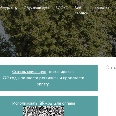
битуриенту
Обучающемуся
ВСОКО
Веб-
Контакты
сервисы
Опл
Скачать квитанцию
, отсканировать
QR-код или ввести реквизиты и произвести
оплату.
Использовать QR-код для оплаты