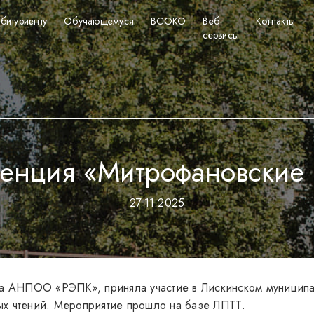
битуриенту
Обучающемуся
ВСОКО
Веб-
Контакты
сервисы
енция «Митрофановские 
27.11.2025
ала АНПОО «РЭПК», приняла участие в Лискинском муници
ых чтений. Мероприятие прошло на базе ЛПТТ.