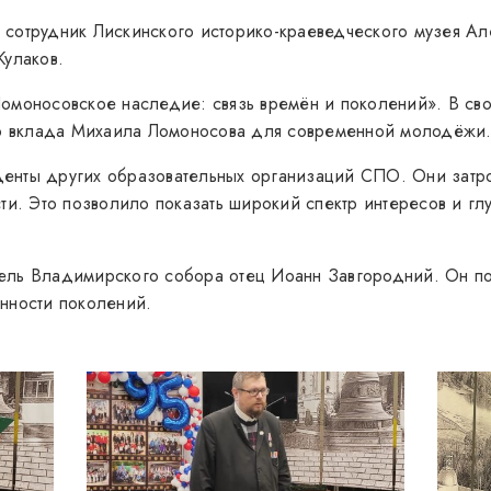
 сотрудник Лискинского историко-краеведческого музея А
Кулаков.
омоносовское наследие: связь времён и поколений». В сво
ого вклада Михаила Ломоносова для современной молодёжи
туденты других образовательных организаций СПО. Они зат
сти. Это позволило показать широкий спектр интересов и 
ель Владимирского собора отец Иоанн Завгородний. Он по
нности поколений.