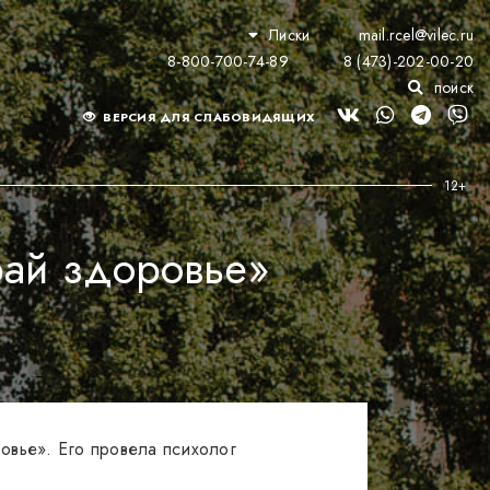
Лиски
mail.rcel@vilec.ru
8-800-700-74-89
8 (473)-202-00-20
поиск
ВЕРСИЯ ДЛЯ СЛАБОВИДЯЩИХ
рай здоровье»
вье». Его провела психолог