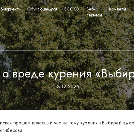
битуриенту
Обучающемуся
ВСОКО
Веб-
Контакты
сервисы
 о вреде курения «Выби
13.12.2025
ках прошёл классный час на тему курения «Выбирай здоро
жгибесова.